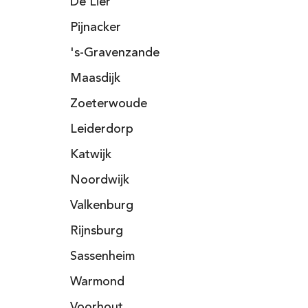
De Lier
Pijnacker
's-Gravenzande
Maasdijk
Zoeterwoude
Leiderdorp
Katwijk
Noordwijk
Valkenburg
Rijnsburg
Sassenheim
Warmond
Voorhout