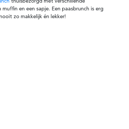
unch
thuisbezorgd met verschillende
n muffin en een sapje. Een paasbrunch is erg
ooit zo makkelijk én lekker!