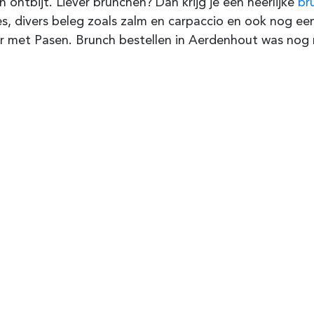
jn ontbijt. Liever brunchen? Dan krijg je een heerlijke
br
s, divers beleg zoals zalm en carpaccio en ook nog ee
r met Pasen. Brunch bestellen in Aerdenhout was nog n