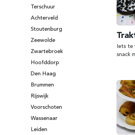
Terschuur
Achterveld
Stoutenburg
Trak
Zeewolde
Iets te
Zwartebroek
snack 
Hoofddorp
Den Haag
Brummen
Rijswijk
Voorschoten
Wassenaar
Leiden