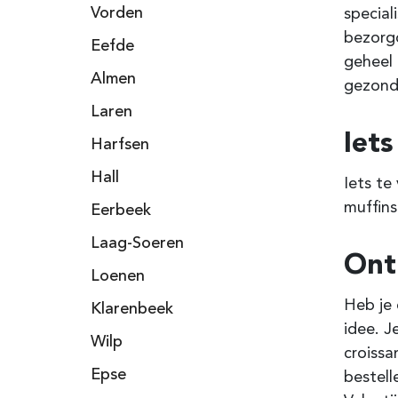
Vorden
special
bezorgd
Eefde
geheel 
Almen
gezonde
Laren
Iets
Harfsen
Hall
Iets te
muffins
Eerbeek
Laag-Soeren
Ont
Loenen
Heb je 
Klarenbeek
idee. 
Wilp
croissa
Epse
bestell