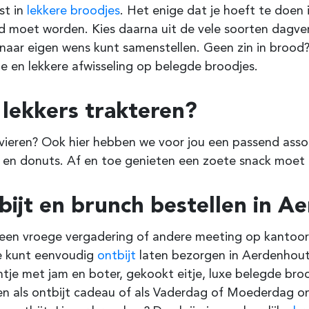
ist in
lekkere broodjes
. Het enige dat je hoeft te doen
 moet worden. Kies daarna uit de vele soorten dagvers
naar eigen wens kunt samenstellen. Geen zin in brood?
 en lekkere afwisseling op belegde broodjes.
 lekkers trakteren?
 vieren? Ook hier hebben we voor jou een passend ass
 en donuts. Af en toe genieten een zoete snack moet i
bijt en brunch bestellen in A
een vroege vergadering of andere meeting op kantoor?
Je kunt eenvoudig
ontbijt
laten bezorgen in Aerdenhout. E
ntje met jam en boter, gekookt eitje, luxe belegde broo
en als ontbijt cadeau of als Vaderdag of Moederdag ont