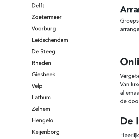
Delft
Arr
Zoetermeer
Groepsl
Voorburg
arrange
Leidschendam
De Steeg
Onl
Rheden
Giesbeek
Vergete
Van lux
Velp
allemaa
Lathum
de door
Zelhem
De 
Hengelo
Keijenborg
Heerlij