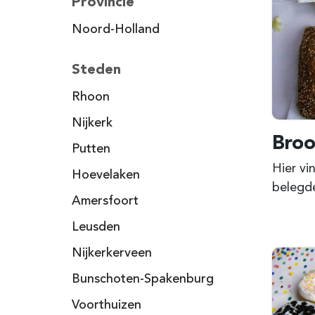
Provincie
Noord-Holland
Steden
Rhoon
Nijkerk
Broo
Putten
Hier vi
Hoevelaken
belegde
Amersfoort
Leusden
Nijkerkerveen
Bunschoten-Spakenburg
Voorthuizen