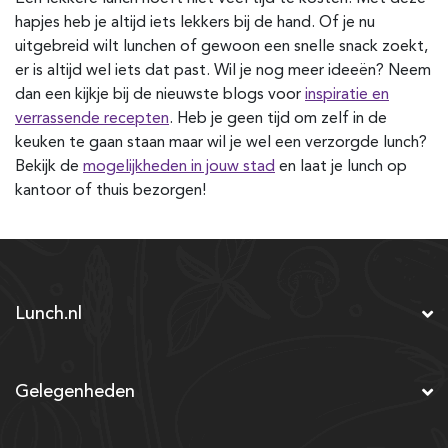
hapjes heb je altijd iets lekkers bij de hand. Of je nu
uitgebreid wilt lunchen of gewoon een snelle snack zoekt,
er is altijd wel iets dat past. Wil je nog meer ideeën? Neem
dan een kijkje bij de nieuwste blogs voor
inspiratie en
verrassende recepten
. Heb je geen tijd om zelf in de
keuken te gaan staan maar wil je wel een verzorgde lunch?
Bekijk de
mogelijkheden in jouw stad
en laat je lunch op
kantoor of thuis bezorgen!
Lunch.nl
Gelegenheden