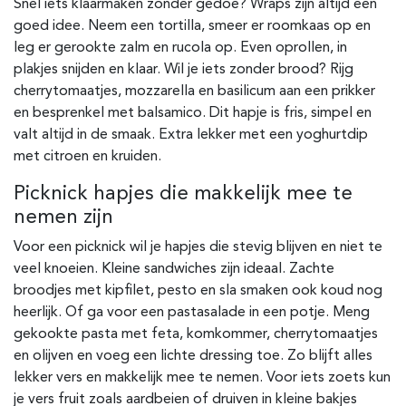
Snel iets klaarmaken zonder gedoe? Wraps zijn altijd een
goed idee. Neem een tortilla, smeer er roomkaas op en
leg er gerookte zalm en rucola op. Even oprollen, in
plakjes snijden en klaar. Wil je iets zonder brood? Rijg
cherrytomaatjes, mozzarella en basilicum aan een prikker
en besprenkel met balsamico. Dit hapje is fris, simpel en
valt altijd in de smaak. Extra lekker met een yoghurtdip
met citroen en kruiden.
Picknick hapjes die makkelijk mee te
nemen zijn
Voor een picknick wil je hapjes die stevig blijven en niet te
veel knoeien. Kleine sandwiches zijn ideaal. Zachte
broodjes met kipfilet, pesto en sla smaken ook koud nog
heerlijk. Of ga voor een pastasalade in een potje. Meng
gekookte pasta met feta, komkommer, cherrytomaatjes
en olijven en voeg een lichte dressing toe. Zo blijft alles
lekker vers en makkelijk mee te nemen. Voor iets zoets kun
je vers fruit zoals aardbeien of druiven in kleine bakjes