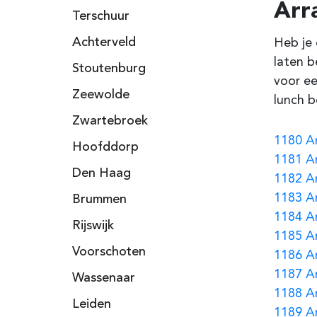
Arr
Terschuur
Achterveld
Heb je 
laten b
Stoutenburg
voor ee
Zeewolde
lunch b
Zwartebroek
1180 A
Hoofddorp
1181 A
Den Haag
1182 A
1183 A
Brummen
1184 A
Rijswijk
1185 A
Voorschoten
1186 A
1187 A
Wassenaar
1188 A
Leiden
1189 A