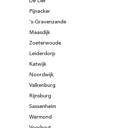
De Lier
Pijnacker
's-Gravenzande
Maasdijk
Zoeterwoude
Leiderdorp
Katwijk
Noordwijk
Valkenburg
Rijnsburg
Sassenheim
Warmond
Voorhout