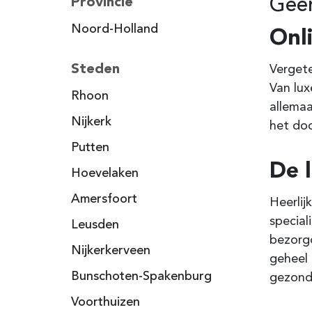
Provincie
Geen
Noord-Holland
Onl
Steden
Vergete
Van lux
Rhoon
allemaa
Nijkerk
het doo
Putten
De 
Hoevelaken
Amersfoort
Heerlij
special
Leusden
bezorgd
Nijkerkerveen
geheel 
Bunschoten-Spakenburg
gezonde
Voorthuizen