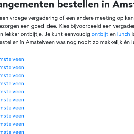
angementen bestellen in Ams
een vroege vergadering of een andere meeting op kant
ezorgen een goed idee. Kies bijvoorbeeld een vergade
n lekker ontbijtje. Je kunt eenvoudig
ontbijt
en
lunch
l
estellen in Amstelveen was nog nooit zo makkelijk én l
mstelveen
mstelveen
mstelveen
mstelveen
mstelveen
mstelveen
mstelveen
mstelveen
mstelveen
mstelveen