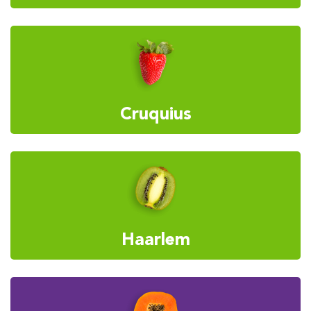
Cruquius
Haarlem