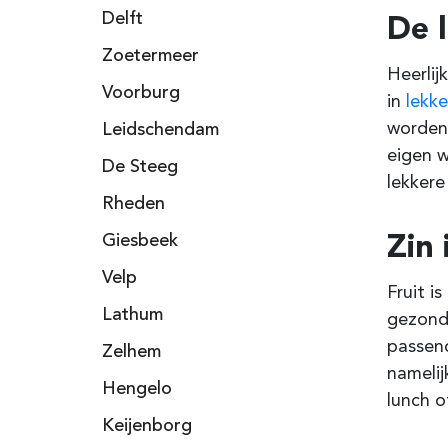
De 
Delft
Zoetermeer
Heerlij
Voorburg
in
lekk
worden.
Leidschendam
eigen w
De Steeg
lekkere
Rheden
Zin 
Giesbeek
Velp
Fruit i
Lathum
gezonde
passen
Zelhem
namelij
Hengelo
lunch o
Keijenborg