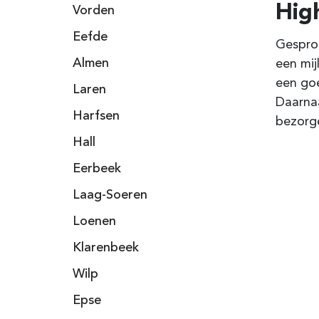
Hig
Vorden
Eefde
Gesprok
Almen
een mij
een goe
Laren
Daarnaa
Harfsen
bezorge
Hall
Eerbeek
Laag-Soeren
Loenen
Klarenbeek
Wilp
Epse