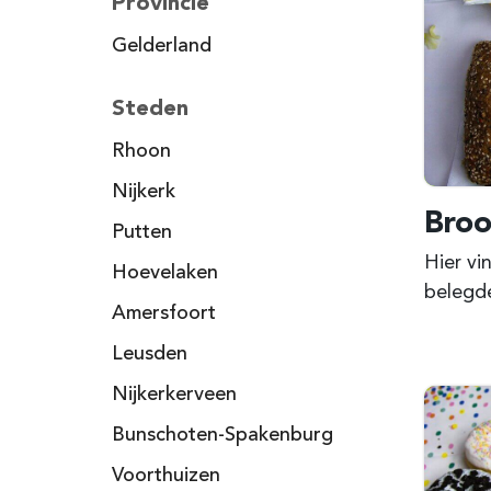
Provincie
Gelderland
Steden
Rhoon
Nijkerk
Broo
Putten
Hier vi
Hoevelaken
belegde
Amersfoort
Leusden
Nijkerkerveen
Bunschoten-Spakenburg
Voorthuizen