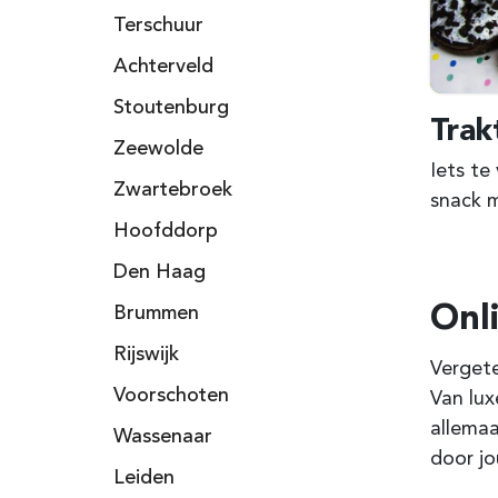
Terschuur
Achterveld
Stoutenburg
Trak
Zeewolde
Iets te
Zwartebroek
snack 
Hoofddorp
Den Haag
Onli
Brummen
Rijswijk
Vergete
Voorschoten
Van lux
allemaa
Wassenaar
door jo
Leiden