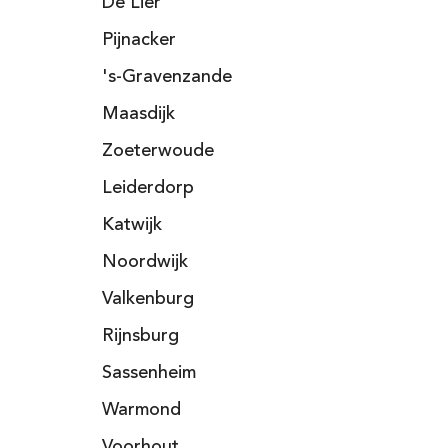
De Lier
Pijnacker
's-Gravenzande
Maasdijk
Zoeterwoude
Leiderdorp
Katwijk
Noordwijk
Valkenburg
Rijnsburg
Sassenheim
Warmond
Voorhout