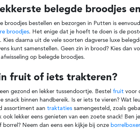
lekkerste belegde broodjes en
ke broodjes bestellen en bezorgen in Putten is eenvoudi
ere broodjes
. Het enige dat je hoeft te doen is de po
 Kies daarna uit de vele soorten dagverse luxe belegde
ens kunt samenstellen. Geen zin in brood? Kies dan v
 afwisseling op belegde broodjes.
in fruit of iets trakteren?
s een gezond en lekker tussendoortje. Bestel
fruit
voor o
 snack binnen handbereik. Is er iets te vieren? Wat l
d assortiment aan
traktaties
samengesteld, zoals geba
k ook lekker eens genieten van een zoete snack! Ben j
f borrel? Neem dan eens een kijkje bij onze
borrelboxe