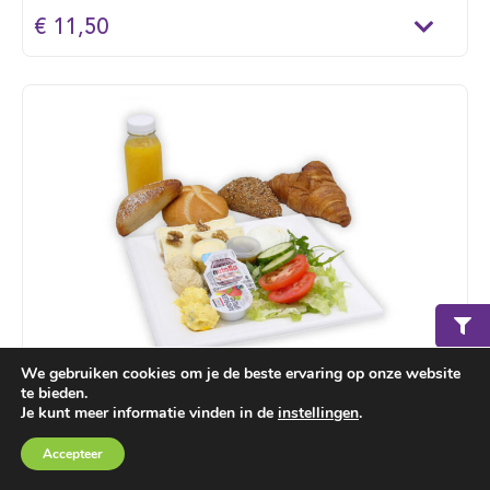
€ 11,50
We gebruiken cookies om je de beste ervaring op onze website
te bieden.
Lunch de luxe
Je kunt meer informatie vinden in de
instellingen
.
Luxe harde broodjes (2 p.p.) belegd met brie, Goudse
Winkelmand
€ 0,00
Accepteer
kaas, roomkaas, Parmaham, rosbief, fricandeau en