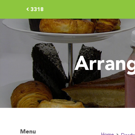
3318
Arran
Menu