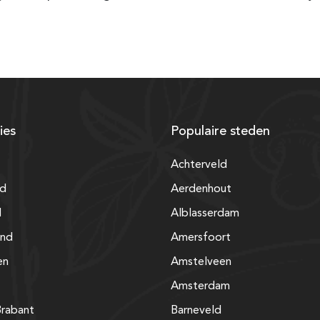
ies
Populaire steden
Achterveld
nd
Aerdenhout
d
Alblasserdam
and
Amersfoort
en
Amstelveen
Amsterdam
rabant
Barneveld