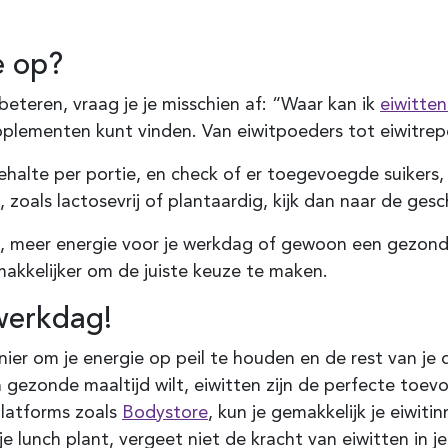
e op?
beteren, vraag je je misschien af: “Waar kan ik
eiwitten
upplementen kunt vinden. Van eiwitpoeders tot eiwitre
tgehalte per portie, en check of er toegevoegde suike
, zoals lactosevrij of plantaardig, kijk dan naar de gesc
stel, meer energie voor je werkdag of gewoon een gezon
makkelijker om de juiste keuze te maken.
werkdag!
nier om je energie op peil te houden en de rest van je
ezonde maaltijd wilt, eiwitten zijn de perfecte toev
latforms zoals
Bodystore
, kun je gemakkelijk je eiwi
lunch plant, vergeet niet de kracht van eiwitten in je m