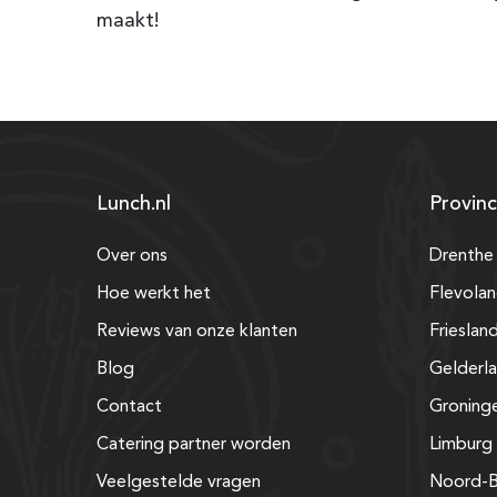
maakt!
Lunch.nl
Provinc
Over ons
Drenthe
Hoe werkt het
Flevola
Reviews van onze klanten
Frieslan
Blog
Gelderl
Contact
Groning
Catering partner worden
Limburg
Veelgestelde vragen
Noord-B