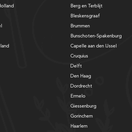
olland
Berg en Terblijt
Bleskensgraaf
el
Brummen
Bunschoten-Spakenburg
lland
Capelle aan den IJssel
Cruquius
Delft
Den Haag
Dordrecht
Ermelo
Giessenburg
Gorinchem
Haarlem