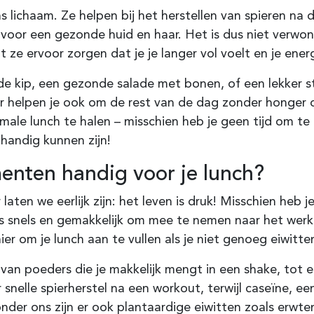
ns lichaam. Ze helpen bij het herstellen van spieren na
or een gezonde huid en haar. Het is dus niet verwond
ze ervoor zorgen dat je je langer vol voelt en je energ
de kip, een gezonde salade met bonen, of een lekker st
aar helpen je ook om de rest van de dag zonder honge
rmale lunch te halen – misschien heb je geen tijd om te 
handig kunnen zijn!
enten handig voor je lunch?
ten we eerlijk zijn: het leven is druk! Misschien heb je 
ets snels en gemakkelijk om mee te nemen naar het wer
er om je lunch aan te vullen als je niet genoeg eiwitten
: van poeders die je makkelijk mengt in een shake, tot e
 snelle spierherstel na een workout, terwijl caseïne, ee
der ons zijn er ook plantaardige eiwitten zoals erwten- 