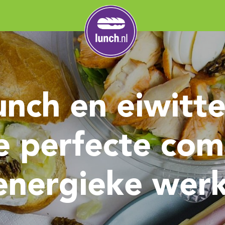
unch en eiwitt
 perfecte com
energieke wer