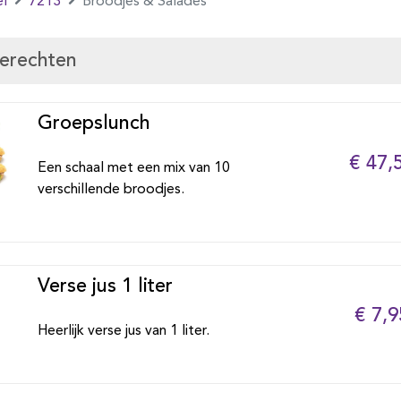
l
7213
Broodjes & Salades
gerechten
Groepslunch
€ 47,
Een schaal met een mix van 10
verschillende broodjes.
Verse jus 1 liter
€ 7,9
Heerlijk verse jus van 1 liter.