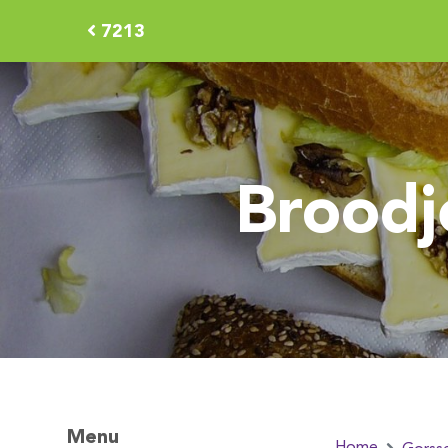
7213
Broodj
Menu