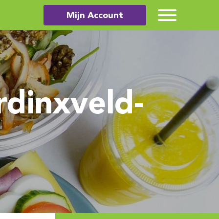
Mijn Account
rdinxveld-