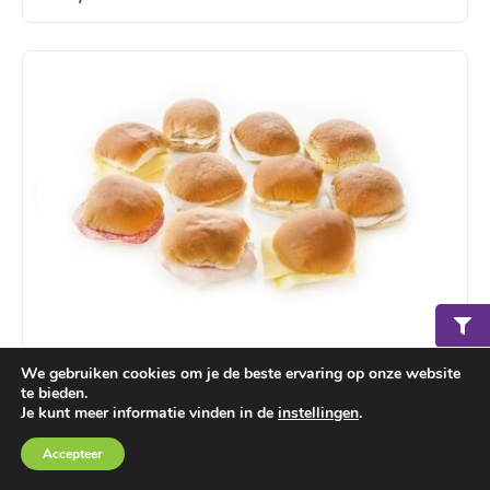
Groepslunch 50 broodjes basis
We gebruiken cookies om je de beste ervaring op onze website
te bieden.
Zachte broodjes belegd met diverse vleeswaren en
Je kunt meer informatie vinden in de
instellingen
.
kaas. Let op: wilt u ontbijt (tot 11:30 uur) voor de
Winkelmand
€ 0,00
Accepteer
volgende dag bestellen? Doe dit dan uiterlijk om
15:00 uur. Bestellingen die later binnenkomen kunnen