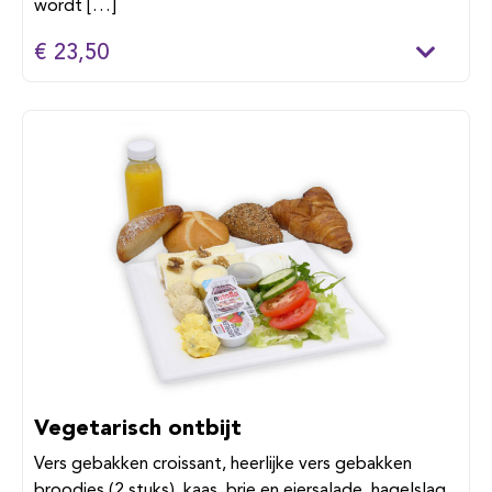
wordt […]
€ 23,50
Vegetarisch ontbijt
Vers gebakken croissant, heerlijke vers gebakken
broodjes (2 stuks), kaas, brie en eiersalade, hagelslag,