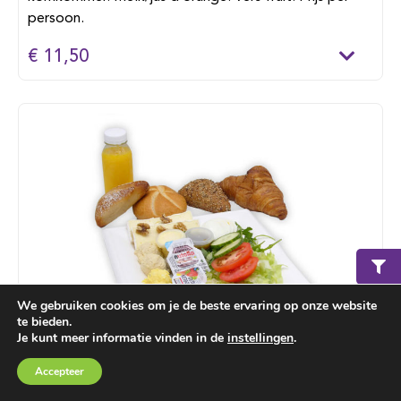
persoon.
€ 11,50
We gebruiken cookies om je de beste ervaring op onze website
te bieden.
Je kunt meer informatie vinden in de
instellingen
.
Lunch de luxe
Winkelmand
€ 0,00
Accepteer
Luxe harde broodjes (2 p.p.) belegd met brie, Goudse