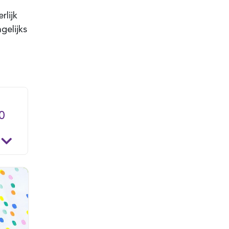
rlijk
gelijks
0