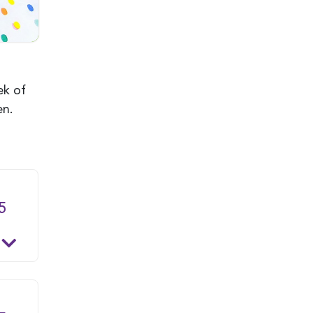
ek of
en.
5