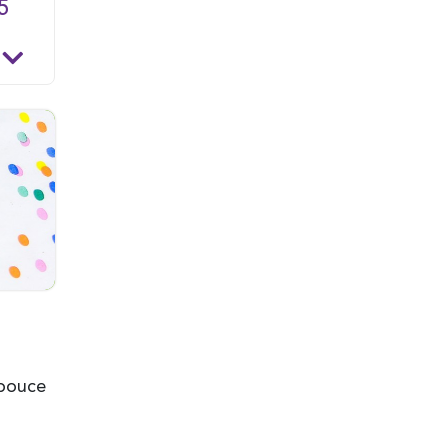
5
mpouce