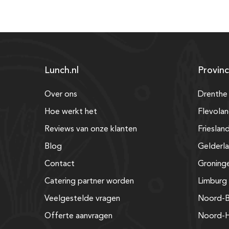
Lunch.nl
Provinc
Over ons
Drenthe
Hoe werkt het
Flevola
Reviews van onze klanten
Frieslan
Blog
Gelderl
Contact
Groning
Catering partner worden
Limburg
Veelgestelde vragen
Noord-B
Offerte aanvragen
Noord-H