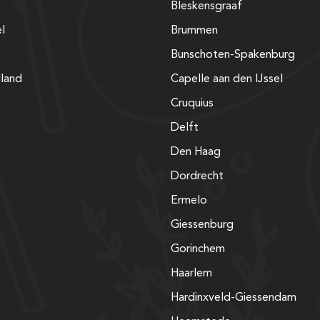
Bleskensgraaf
el
Brummen
Bunschoten-Spakenburg
lland
Capelle aan den IJssel
Cruquius
Delft
Den Haag
Dordrecht
Ermelo
Giessenburg
Gorinchem
Haarlem
Hardinxveld-Giessendam