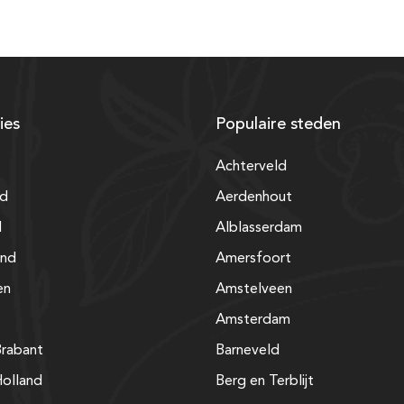
ies
Populaire steden
Achterveld
nd
Aerdenhout
d
Alblasserdam
and
Amersfoort
en
Amstelveen
Amsterdam
rabant
Barneveld
olland
Berg en Terblijt