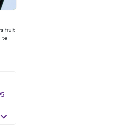
s fruit
 te
95