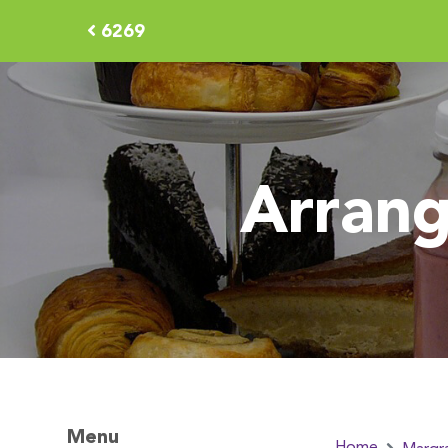
6269
Arrang
Menu