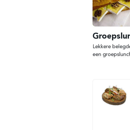
Groepslu
Lekkere belegde
een groepslunch