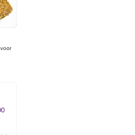
 voor
00