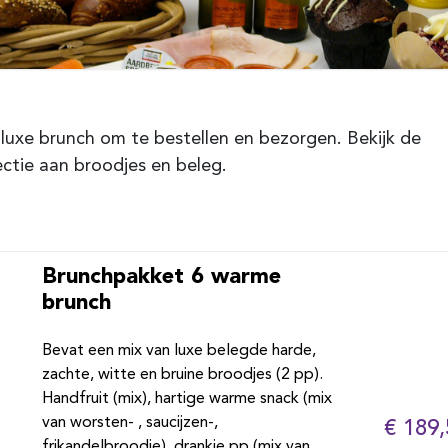
luxe brunch om te bestellen en bezorgen. Bekijk de
ectie aan broodjes en beleg.
Brunchpakket 6 warme
brunch
Bevat een mix van luxe belegde harde,
zachte, witte en bruine broodjes (2 pp).
Handfruit (mix), hartige warme snack (mix
van worsten- , saucijzen-,
€ 189,
frikandelbroodje), drankje pp (mix van