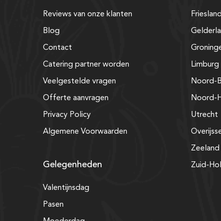
Reviews van onze klanten
Frieslan
Blog
Gelderl
Contact
Groning
Catering partner worden
Limburg
Veelgestelde vragen
Noord-B
Offerte aanvragen
Noord-H
Privacy Policy
Utrecht
Algemene Voorwaarden
Overijss
Zeeland
Gelegenheden
Zuid-Ho
Valentijnsdag
Pasen