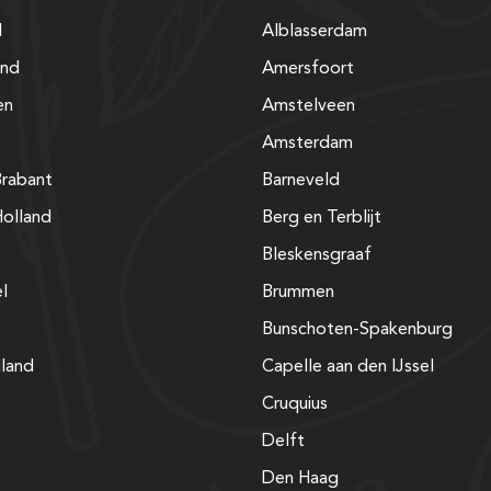
d
Alblasserdam
and
Amersfoort
en
Amstelveen
Amsterdam
rabant
Barneveld
olland
Berg en Terblijt
Bleskensgraaf
el
Brummen
Bunschoten-Spakenburg
lland
Capelle aan den IJssel
Cruquius
Delft
Den Haag