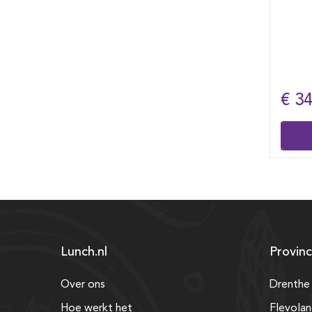
vlokk
uiterl
beste
€ 34,50
€ 2
Bestellen
Lunch.nl
Provinc
Over ons
Drenthe
Hoe werkt het
Flevola