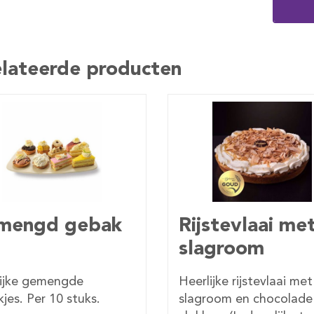
lateerde producten
stevlaai met
Kruimel
agroom
puddingvlaai
ijke rijstevlaai met
Vlaai met heerlijke
room en chocolade
banketbakkersroom en