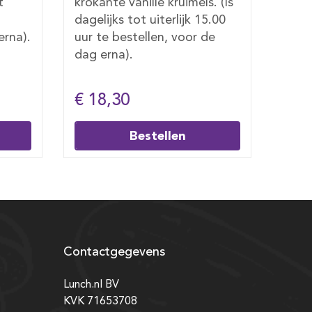
. (Is
uiterlijk 15.00 uur te
Boss
5.00
bestellen, voor de dag erna).
bana
de
gebak
uiter
beste
€ 28,40
€ 1
Bestellen
Contactgegevens
Lunch.nl BV
KVK 71653708