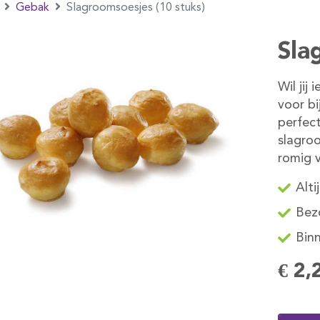
Gebak
Slagroomsoesjes (10 stuks)
Sla
Wil jij
voor bi
perfect
slagroo
romig 
Alti
Bezo
Binn
€ 2,