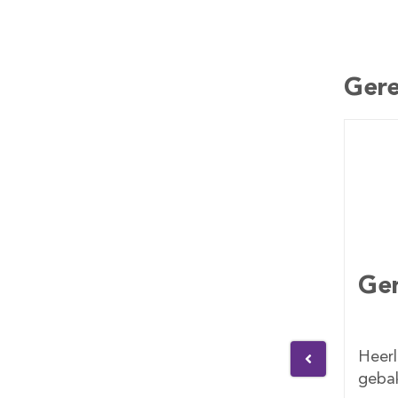
Gere
Gemengd gebak
Rij
sl
wnie.
Heerlijke gemengde
Heerl
gebakjes. Per 10 stuks.
slag