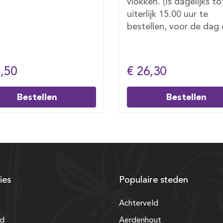
en. (Is dagelijks tot
krokante vanille kruimels
ijk 15.00 uur te
dagelijks tot uiterlijk 1
llen, voor de dag erna).
uur te bestellen, voor 
dag erna).
6,30
€ 18,30
Bestellen
Bestellen
ies
Populaire steden
Achterveld
nd
Aerdenhout