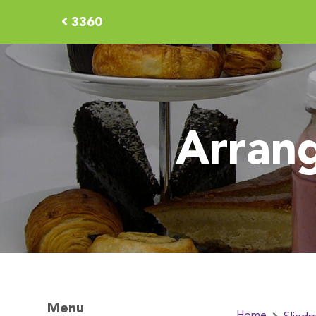
3360
Arrang
Menu