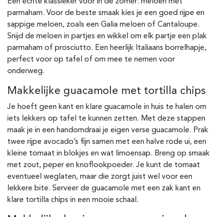
Een echte klassieker voor in de zomer: meloen met
parmaham. Voor de beste smaak kies je een goed rijpe en
sappige meloen, zoals een Galia meloen of Cantaloupe.
Snijd de meloen in partjes en wikkel om elk partje een plak
parmaham of prosciutto. Een heerlijk Italiaans borrelhapje,
perfect voor op tafel of om mee te nemen voor
onderweg.
Makkelijke guacamole met tortilla chips
Je hoeft geen kant en klare guacamole in huis te halen om
iets lekkers op tafel te kunnen zetten. Met deze stappen
maak je in een handomdraai je eigen verse guacamole. Prak
twee rijpe avocado’s fijn samen met een halve rode ui, een
kleine tomaat in blokjes en wat limoensap. Breng op smaak
met zout, peper en knoflookpoeder. Je kunt de tomaat
eventueel weglaten, maar die zorgt juist wel voor een
lekkere bite. Serveer de guacamole met een zak kant en
klare tortilla chips in een mooie schaal.