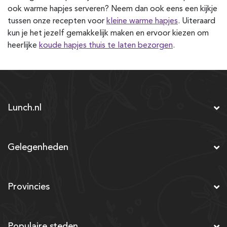
ook warme hapjes serveren? Neem dan ook eens een kijkje
tussen onze recepten voor
kleine warme hapjes
. Uiteraard
kun je het jezelf gemakkelijk maken en ervoor kiezen om
heerlijke
koude hapjes thuis te laten bezorgen
.
Lunch.nl
Gelegenheden
Provincies
Populaire steden