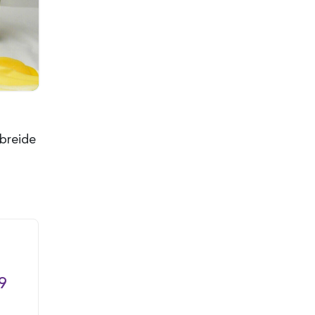
breide
9