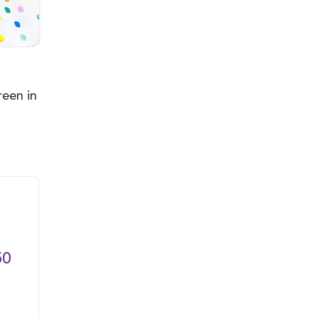
reen in
50