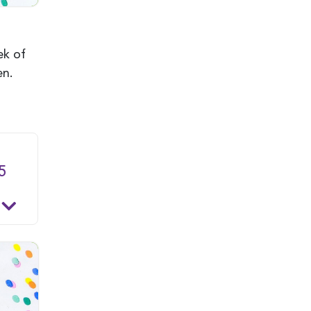
ek of
en.
5