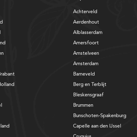
Achterveld
nd
Aerdenhout
d
Alblasserdam
and
Amersfoort
en
Amstelveen
Amsterdam
rabant
Barneveld
olland
Berg en Terblijt
Bleskensgraaf
el
Brummen
Bunschoten-Spakenburg
lland
Capelle aan den IJssel
Cruquius