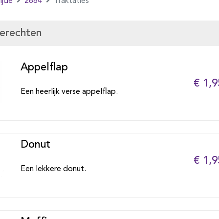
ijde
2684
Traktaties
gerechten
Appelflap
€ 1,9
Een heerlijk verse appelflap.
Donut
€ 1,9
Een lekkere donut.