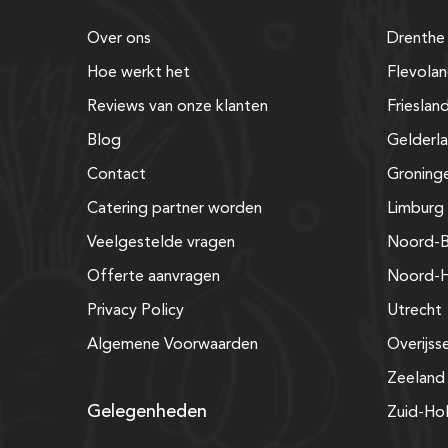
Over ons
Drenthe
Hoe werkt het
Flevola
Reviews van onze klanten
Frieslan
Blog
Gelderl
Contact
Groning
Catering partner worden
Limburg
Veelgestelde vragen
Noord-B
Offerte aanvragen
Noord-H
Privacy Policy
Utrecht
Algemene Voorwaarden
Overijss
Zeeland
Gelegenheden
Zuid-Ho