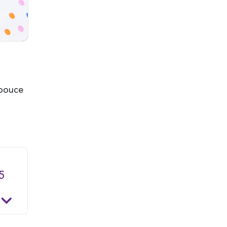
mpouce
5