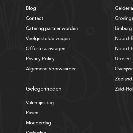
Blog
Gelderl
Contact
Groning
Catering partner worden
Limburg
Veelgestelde vragen
Noord-B
Offerte aanvragen
Noord-H
Privacy Policy
Utrecht
Algemene Voorwaarden
Overijss
Zeeland
Gelegenheden
Zuid-Ho
Valentijnsdag
Pasen
Moederdag