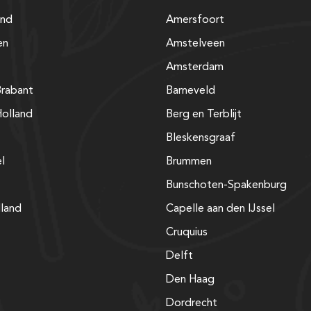
and
Amersfoort
en
Amstelveen
Amsterdam
rabant
Barneveld
olland
Berg en Terblijt
Bleskensgraaf
el
Brummen
Bunschoten-Spakenburg
lland
Capelle aan den IJssel
Cruquius
Delft
Den Haag
Dordrecht