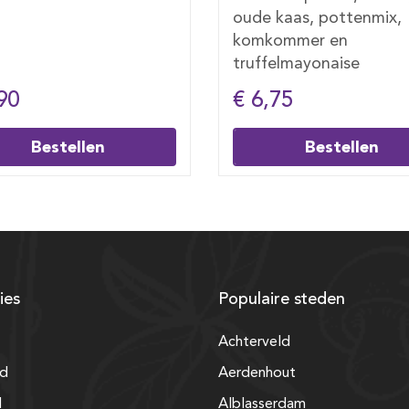
 kaas, pottenmix,
kommer en
felmayonaise
,75
€ 6,50
Bestellen
Bestellen
ies
Populaire steden
Achterveld
nd
Aerdenhout
d
Alblasserdam