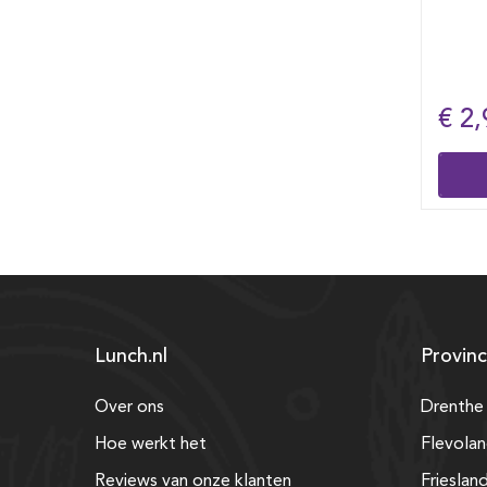
oude
kom
truf
€ 2,90
€ 6
Bestellen
Lunch.nl
Provinc
Over ons
Drenthe
Hoe werkt het
Flevola
Reviews van onze klanten
Frieslan