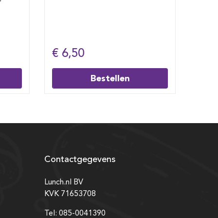
€ 6,50
€ 6
Bestellen
Contactgegevens
Lunch.nl BV
KVK 71653708
Tel: 085-0041390