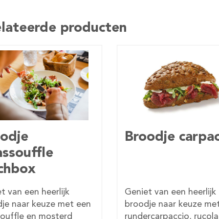
lateerde producten
oodje carpaccio
Panini Italiano
Lunchbox
et van een heerlijk
Geniet van een heerlij
dje naar keuze met
panini Italiano met sal
ercarpaccio, rucola,
kaas en chorizo