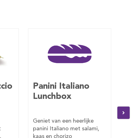
Panini caprese
Pa
Lunchbox
Lu
ke
Geniet van een heerlijke
Geni
ami,
panini caprese met tomaat,
pan
mozzarella en pesto