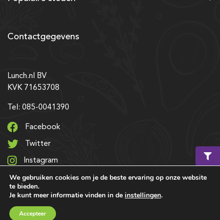
Contactgegevens
Lunch.nl BV
KVK 71653708
Tel: 085-0041390
Facebook
Twitter
Instagram
We gebruiken cookies om je de beste ervaring op onze website
LinkedIn
te bieden.
Je kunt meer informatie vinden in de
instellingen
.
© 2026 Alle rechten voorbehouden | Ontwerp & realisatie:
Winkelmand
€ 0,00
Accepteer
SRIservices