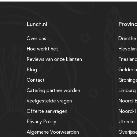
Lunch.nl
Provinc
Over ons
Drenthe
Hoe werkt het
Flevola
Reviews van onze klanten
Frieslan
Blog
Gelderl
Contact
Groning
Catering partner worden
Limburg
Veelgestelde vragen
Noord-B
Offerte aanvragen
Noord-H
Privacy Policy
Utrecht
Algemene Voorwaarden
Overijss