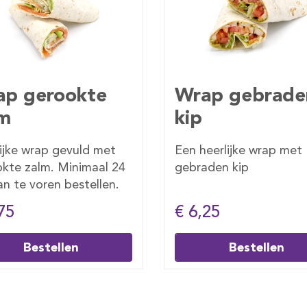
ap gebraden
Wrap geitenka
eerlijke wrap met
Heerlijke geitenkaas w
den kip
25
€ 6,50
Bestellen
Bestellen