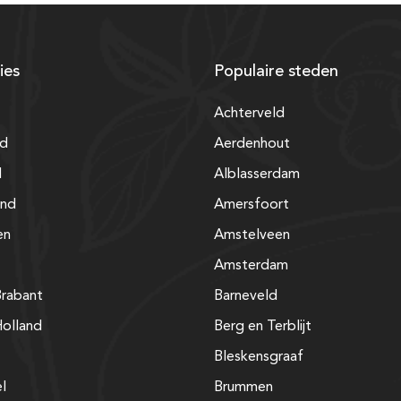
ies
Populaire steden
Achterveld
nd
Aerdenhout
d
Alblasserdam
and
Amersfoort
en
Amstelveen
Amsterdam
rabant
Barneveld
olland
Berg en Terblijt
Bleskensgraaf
el
Brummen