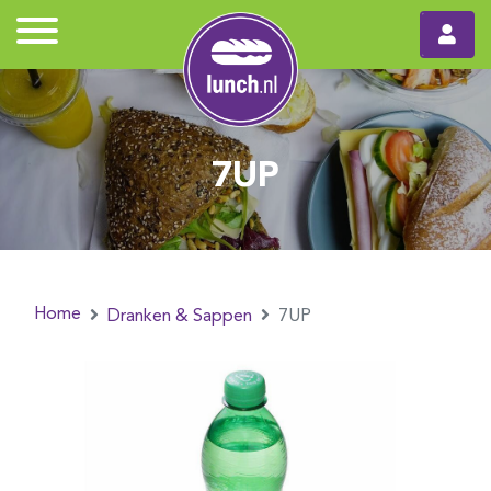
7UP
Home
Dranken & Sappen
7UP