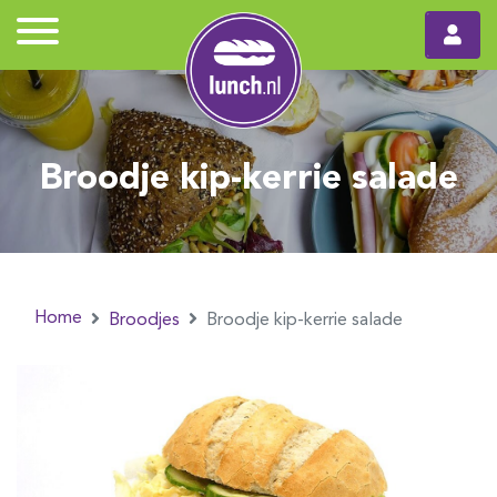
Broodje kip-kerrie salade
Home
Broodjes
Broodje kip-kerrie salade