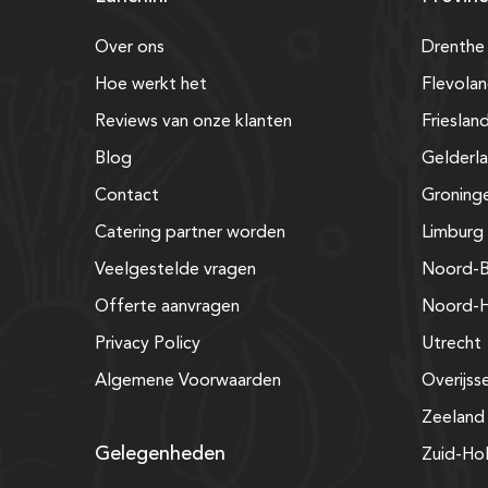
Over ons
Drenthe
Hoe werkt het
Flevola
Reviews van onze klanten
Frieslan
Blog
Gelderl
Contact
Groning
Catering partner worden
Limburg
Veelgestelde vragen
Noord-B
Offerte aanvragen
Noord-H
Privacy Policy
Utrecht
Algemene Voorwaarden
Overijss
Zeeland
Gelegenheden
Zuid-Ho