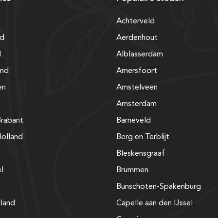
Achterveld
nd
Aerdenhout
d
Alblasserdam
and
Amersfoort
en
Amstelveen
Amsterdam
rabant
Barneveld
olland
Berg en Terblijt
Bleskensgraaf
el
Brummen
Bunschoten-Spakenburg
lland
Capelle aan den IJssel