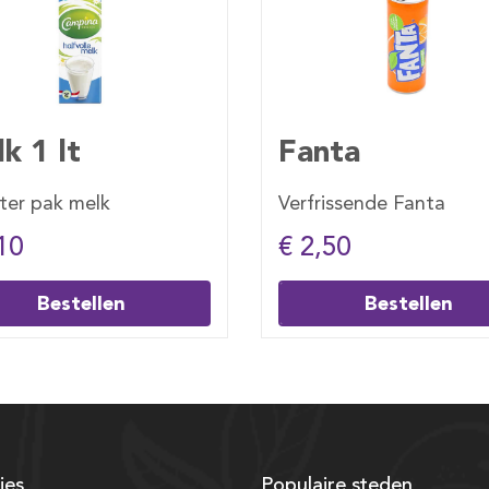
Fanta
Sprite
Verfrissende Fanta
Verfrissende
€ 2,50
€ 2,50
Bestellen
Be
ies
Populaire steden