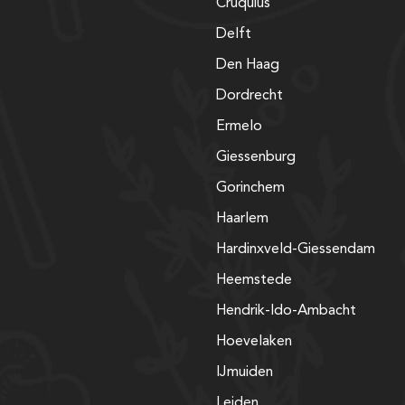
Cruquius
Delft
Den Haag
Dordrecht
Ermelo
Giessenburg
Gorinchem
Haarlem
Hardinxveld-Giessendam
Heemstede
Hendrik-Ido-Ambacht
Hoevelaken
IJmuiden
Leiden