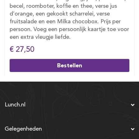
becel, roomboter, koffie en thee, verse jus
d’orange, een gekookt scharrelei, verse
fruitsalade en een Milka chocobox. Prijs per
persoon. Voeg een persoonlijk kaartje toe voor
een extra vleugje liefde.
€ 27,50
Bestellen
Lunch.nl
Gelegenheden