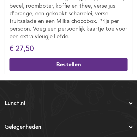
becel, roomboter, koffie en thee, verse jus
d’orange, een gekookt scharrelei, verse
fruitsalade en een Milka chocobox. Prijs per
persoon. Voeg een persoonlijk kaartje toe voor
een extra vleugje liefde.
€ 27,50
Bestellen
Lunch.nl
Gelegenheden