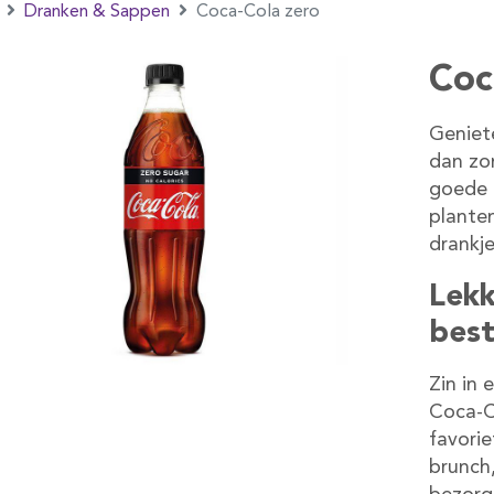
Dranken & Sappen
Coca-Cola zero
Coc
Geniet
dan zo
goede 
plante
drankje
Lekk
best
Zin in 
Coca-Co
favorie
brunch,