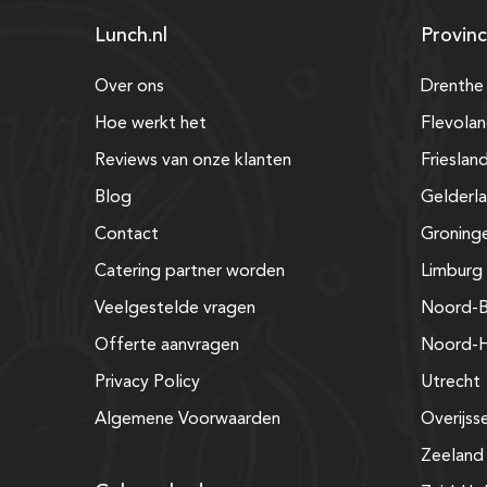
Lunch.nl
Provinc
Over ons
Drenthe
Hoe werkt het
Flevola
Reviews van onze klanten
Frieslan
Blog
Gelderl
Contact
Groning
Catering partner worden
Limburg
Veelgestelde vragen
Noord-B
Offerte aanvragen
Noord-H
Privacy Policy
Utrecht
Algemene Voorwaarden
Overijss
Zeeland