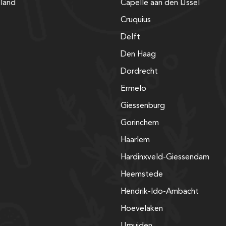
lland
Capelle aan den IJssel
Cruquius
Delft
Den Haag
Dordrecht
Ermelo
Giessenburg
Gorinchem
Haarlem
Hardinxveld-Giessendam
Heemstede
Hendrik-Ido-Ambacht
Hoevelaken
IJmuiden