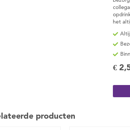
bezorg
collega
opdrink
het alt
Alti
Bezo
Binn
€ 2,
lateerde producten