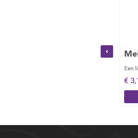
lt
Melk 1 lt
Fan
ge
Een liter pak melk
Verfr
€ 3,10
€ 2,
Bestellen