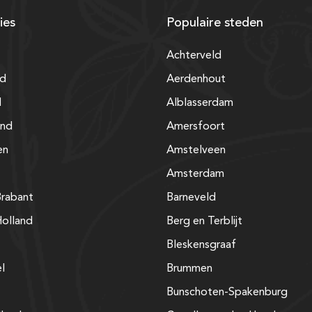
ies
Populaire steden
Achterveld
nd
Aerdenhout
d
Alblasserdam
and
Amersfoort
en
Amstelveen
Amsterdam
rabant
Barneveld
olland
Berg en Terblijt
Bleskensgraaf
el
Brummen
Bunschoten-Spakenburg