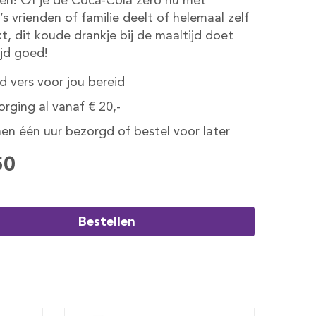
en! Of je de Coca-Cola zero nu met
’s vrienden of familie deelt of helemaal zelf
t, dit koude drankje bij de maaltijd doet
ijd goed!
jd vers voor jou bereid
rging al vanaf € 20,-
en één uur bezorgd of bestel voor later
50
Bestellen