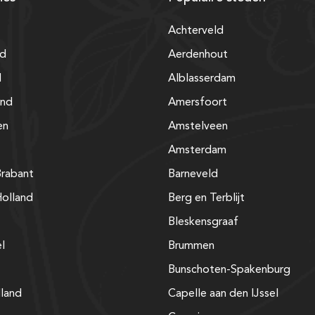
Achterveld
nd
Aerdenhout
d
Alblasserdam
and
Amersfoort
en
Amstelveen
Amsterdam
rabant
Barneveld
olland
Berg en Terblijt
Bleskensgraaf
el
Brummen
Bunschoten-Spakenburg
lland
Capelle aan den IJssel