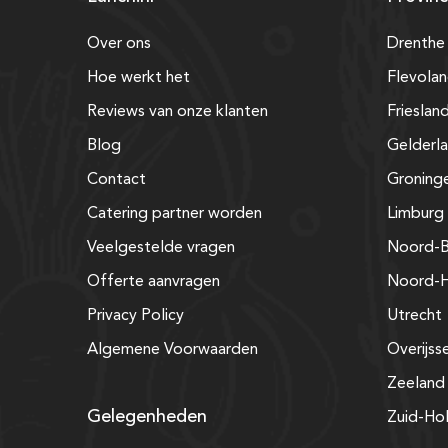
Over ons
Drenthe
Hoe werkt het
Flevola
Reviews van onze klanten
Frieslan
Blog
Gelderl
Contact
Groning
Catering partner worden
Limburg
Veelgestelde vragen
Noord-B
Offerte aanvragen
Noord-H
Privacy Policy
Utrecht
Algemene Voorwaarden
Overijss
Zeeland
Gelegenheden
Zuid-Ho