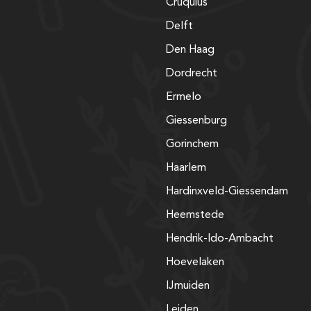
Cruquius
Delft
Den Haag
Dordrecht
Ermelo
Giessenburg
Gorinchem
Haarlem
Hardinxveld-Giessendam
Heemstede
Hendrik-Ido-Ambacht
Hoevelaken
IJmuiden
Leiden