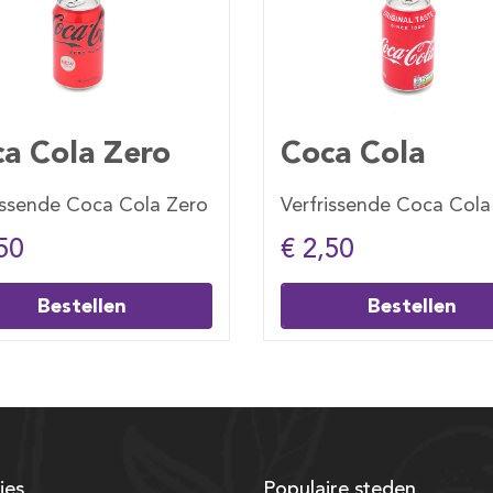
ca Cola
Jus d’orange 
frissende Coca Cola
Een liter pak jus d’or
2,50
€ 4,50
Bestellen
Bestellen
ies
Populaire steden