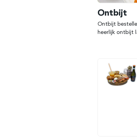
Ontbijt
Ontbijt bestell
heerlijk ontbij