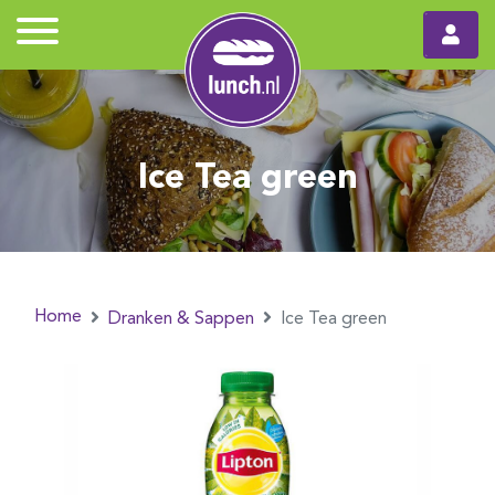
Ice Tea green
Home
Dranken & Sappen
Ice Tea green