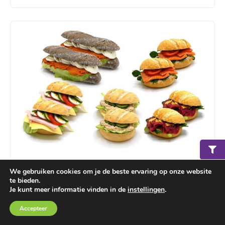
Lunch schaal hard (met drank)
We gebruiken cookies om je de beste ervaring op onze website
te bieden.
15 stuks vers gebakken harde broodjes (pyramide
Je kunt meer informatie vinden in de
instellingen
.
waldkorn, ciabatta, kampioentjes & boerenbollen)
Winkelmand
€ 0,00
met vleeswaren, kaas en salades, 1x melk en 1x jus
Accepteer
d’orange.