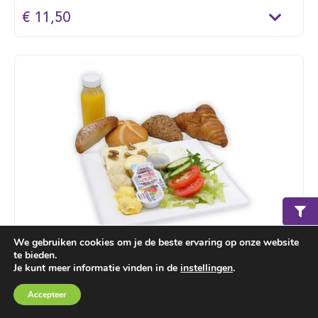
€ 11,50
We gebruiken cookies om je de beste ervaring op onze website
te bieden.
Lunch de luxe
Je kunt meer informatie vinden in de
instellingen
.
Luxe harde broodjes (2 p.p.) belegd met brie, Goudse
Winkelmand
€ 0,00
Accepteer
kaas, roomkaas, Parmaham, rosbief, fricandeau en