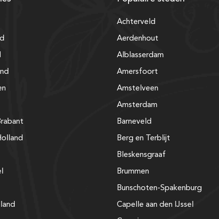
Achterveld
nd
Aerdenhout
d
Alblasserdam
and
Amersfoort
en
Amstelveen
Amsterdam
rabant
Barneveld
olland
Berg en Terblijt
Bleskensgraaf
el
Brummen
Bunschoten-Spakenburg
lland
Capelle aan den IJssel