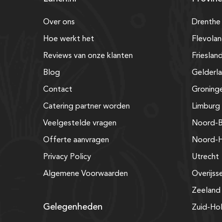
Over ons
Drenthe
Hoe werkt het
Flevola
Reviews van onze klanten
Frieslan
Blog
Gelderl
Contact
Groning
Catering partner worden
Limburg
Veelgestelde vragen
Noord-B
Offerte aanvragen
Noord-H
Privacy Policy
Utrecht
Algemene Voorwaarden
Overijss
Zeeland
Gelegenheden
Zuid-Ho