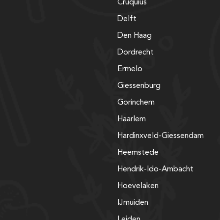
Cruquius
Delft
Den Haag
Dordrecht
Ermelo
Giessenburg
Gorinchem
Haarlem
Hardinxveld-Giessendam
Heemstede
Hendrik-Ido-Ambacht
Hoevelaken
IJmuiden
Leiden