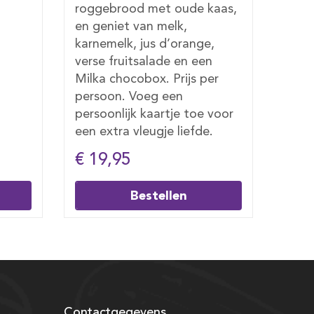
kaas,
vis. Geniet van melk,
pros
karnemelk, jus d’orange, een
Voeg
,
verse fruitsalade en een
toe 
n
Milka chocobox. Prijs per
een e
er
persoon. Voeg een
op: 
persoonlijk kaartje toe voor
mei,
 voor
een extra vleugje liefde.
houd
.
€ 19,50
€ 2
Bestellen
Contactgegevens