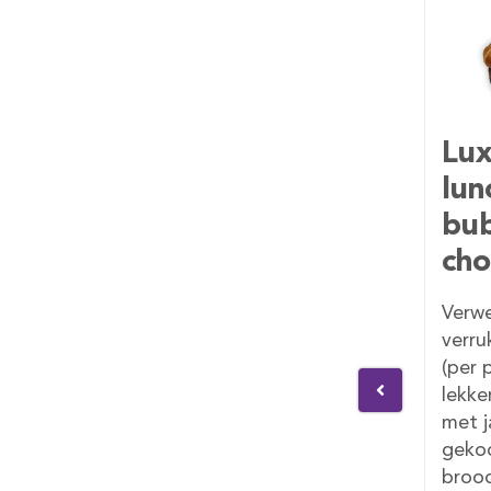
ag
Luxe Moederdag
Dea
lunch met
bubbels +
chocobox
een
Verwen je moeder met een
Broo
iet
verrukkelijke lunch! Geniet
boer
jus,
(per persoon) van verse jus,
mayon
ntje
lekker fruit, een croissantje
wit/b
met jam en boter, een
peren
egde
gekookt eitje, luxe belegde
(nake
j en
broodjes, zoete lekkernij,