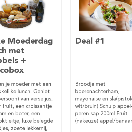
l #1
Vegetarische
Moederdag lu
met chocobox
dje met
Trakteer een verrukkelij
enachterham,
Moederdag lunch: een
aise en sla(pistolet
kampioentje met
ruin) Schulp appel-
boerenkaas, tomaat &
 sap 200ml Fruit
tuinkers, een donkerbru
uze) appel/banaan
sandwich met eiersalad
bieslook & komkommer