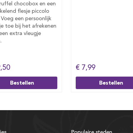
roggebrood met oude 
en geniet van melk,
karnemelk, jus d’orange
verse fruitsalade en ee
Milka chocobox. Prijs p
persoon. Voeg een
persoonlijk kaartje toe
een extra vleugje liefde
99
€ 19,95
Bestellen
Bestellen
ies
Populaire steden