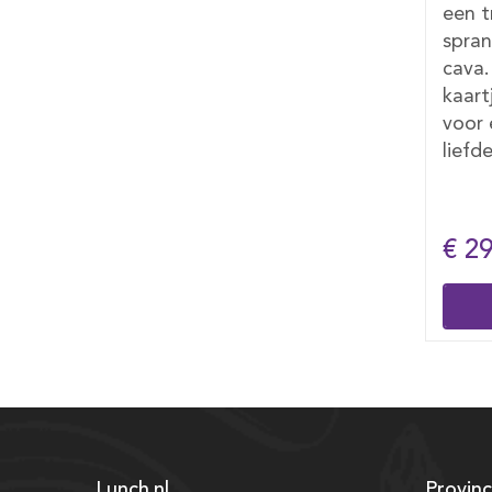
Voeg
een truffel chocobox en een
toe
sprankelend flesje piccolo
een
cava. Voeg een persoonlijk
kaartje toe bij het afrekenen
voor een extra vleugje
liefde.
€ 29,50
€ 7,
Bestellen
Lunch.nl
Provinc