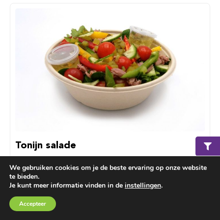
Tonijn salade
Slamix met tonijn, pasta, tomaat, komkommer, ei,
We gebruiken cookies om je de beste ervaring op onze website
zonnebloempitten, croutons, slasaus.
te bieden.
Je kunt meer informatie vinden in de
instellingen
.
€ 12,75
Winkelmand
€ 0,00
Accepteer