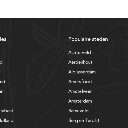
ies
Populaire steden
Achterveld
nd
Aerdenhout
d
Alblasserdam
and
Amersfoort
en
Amstelveen
Amsterdam
rabant
Barneveld
olland
Berg en Terblijt