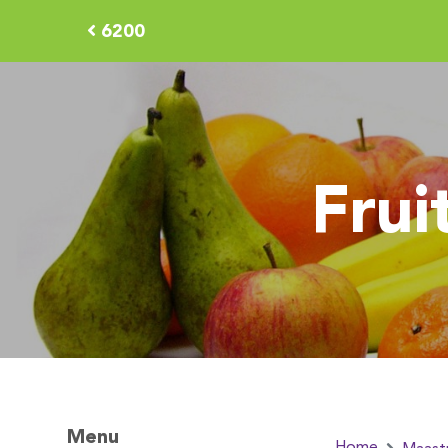
6200
Frui
Menu