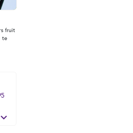
s fruit
 te
95