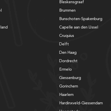
Bleskensgraaf
el
Brummen
Bunschoten-Spakenburg
lland
Capelle aan den IJssel
Cruquius
Delft
Den Haag
Dordrecht
Ermelo
Giessenburg
Gorinchem
Haarlem
Hardinxveld-Giessendam