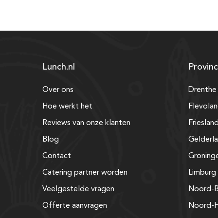
Lunch.nl
Provinc
Over ons
Drenthe
Hoe werkt het
Flevola
Reviews van onze klanten
Frieslan
Blog
Gelderl
Contact
Groning
Catering partner worden
Limburg
Veelgestelde vragen
Noord-B
Offerte aanvragen
Noord-H