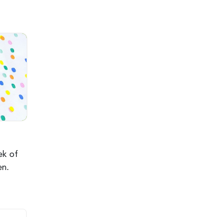
ek of
en.