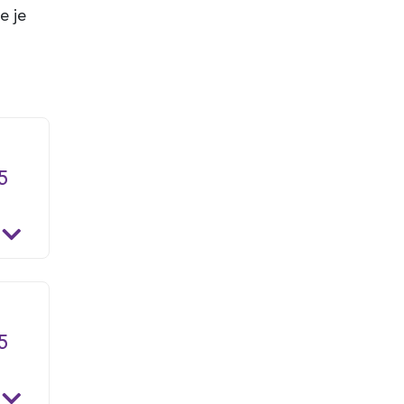
e je
5
5