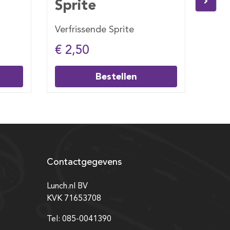
Coca Cola Zero
Co
Verfrissende Coca Cola Zero
Verf
€ 2,50
€ 2
Bestellen
Contactgegevens
Lunch.nl BV
KVK 71653708
Tel: 085-0041390