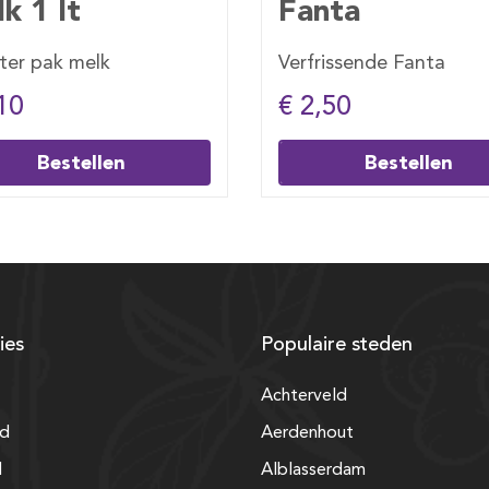
ta
Sprite
issende Fanta
Verfrissende Sprite
50
€ 2,50
Bestellen
Bestellen
ies
Populaire steden
Achterveld
nd
Aerdenhout
d
Alblasserdam