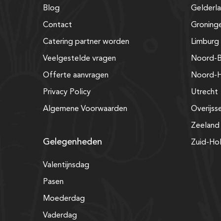
Blog
Gelderl
Contact
Groning
Catering partner worden
Limburg
Veelgestelde vragen
Noord-B
Offerte aanvragen
Noord-H
Privacy Policy
Utrecht
Algemene Voorwaarden
Overijss
Zeeland
Gelegenheden
Zuid-Ho
Valentijnsdag
Pasen
Moederdag
Vaderdag