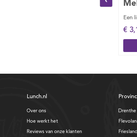
lt
Melk 1 lt
Fan
ge
Een liter pak melk
Verfr
€ 3,10
€ 2,
Bestellen
Lunch.nl
Provinc
Over ons
Drenthe
Hoe werkt het
Flevola
Reviews van onze klanten
Frieslan