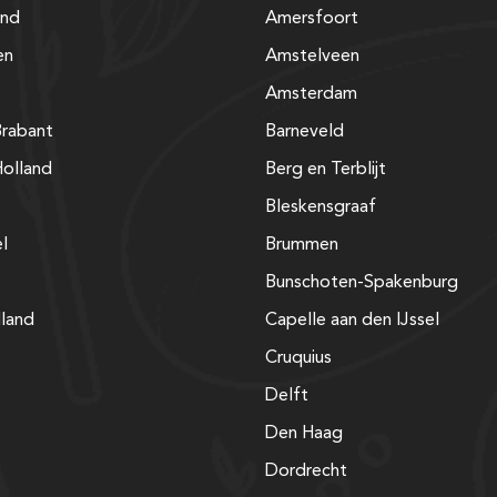
and
Amersfoort
en
Amstelveen
Amsterdam
rabant
Barneveld
olland
Berg en Terblijt
Bleskensgraaf
el
Brummen
Bunschoten-Spakenburg
lland
Capelle aan den IJssel
Cruquius
Delft
Den Haag
Dordrecht