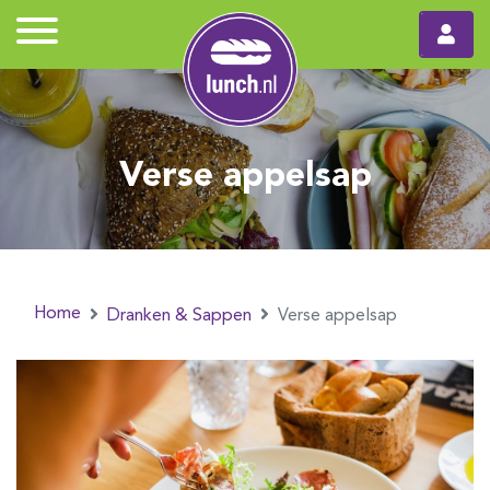
Verse appelsap
Home
Dranken & Sappen
Verse appelsap