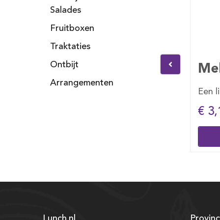
Salades
Fruitboxen
Traktaties
 1 lt
Melk 1 lt
Ontbijt
Arrangementen
orange
Een liter pak melk
V
€ 3,10
Bestellen
Lunch.nl
Provinc