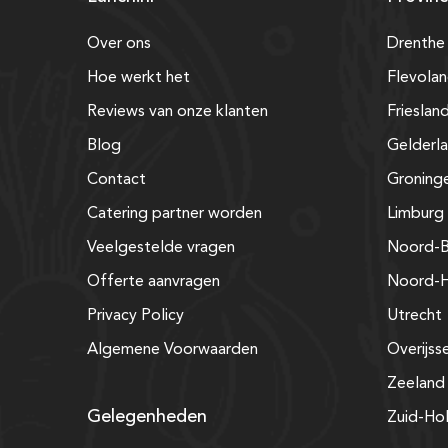
Over ons
Drenthe
Hoe werkt het
Flevola
Reviews van onze klanten
Frieslan
Blog
Gelderl
Contact
Groning
Catering partner worden
Limburg
Veelgestelde vragen
Noord-B
Offerte aanvragen
Noord-H
Privacy Policy
Utrecht
Algemene Voorwaarden
Overijss
Zeeland
Gelegenheden
Zuid-Ho