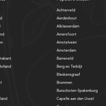
Achterveld
nd
Aerdenhout
d
Alblasserdam
and
Amersfoort
en
Amstelveen
Amsterdam
rabant
Barneveld
olland
Berg en Terblijt
Bleskensgraaf
el
Brummen
Bunschoten-Spakenburg
lland
Capelle aan den IJssel