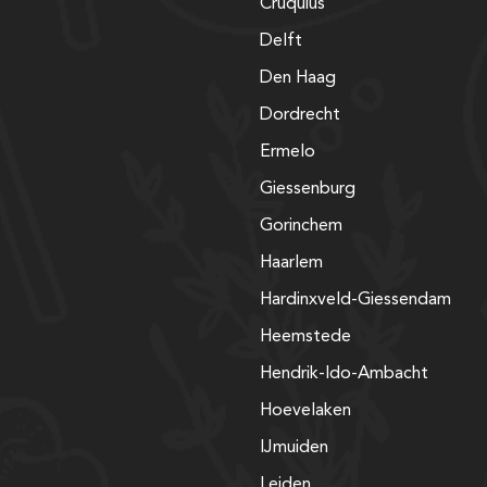
Cruquius
Delft
Den Haag
Dordrecht
Ermelo
Giessenburg
Gorinchem
Haarlem
Hardinxveld-Giessendam
Heemstede
Hendrik-Ido-Ambacht
Hoevelaken
IJmuiden
Leiden