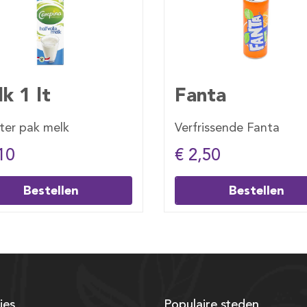
nta
Sprite
frissende Fanta
Verfrissende Sprite
2,50
€ 2,50
Bestellen
Bestellen
ies
Populaire steden