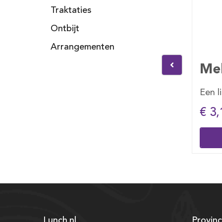
Traktaties
Ontbijt
Arrangementen
1 lt
Melk 1 lt
Fa
ange
Een liter pak melk
Ver
€ 3,10
€ 
Bestellen
Lunch.nl
Provinc