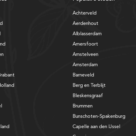
Achterveld
nd
Aerdenhout
d
Alblasserdam
and
Amersfoort
en
Amstelveen
Amsterdam
rabant
Barneveld
olland
Berg en Terblijt
Bleskensgraaf
el
Brummen
Bunschoten-Spakenburg
lland
Capelle aan den IJssel