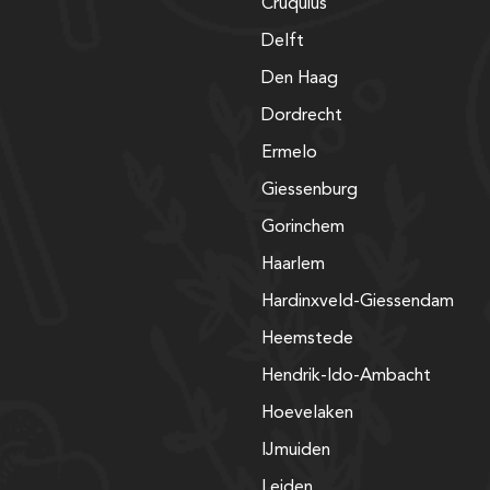
Cruquius
Delft
Den Haag
Dordrecht
Ermelo
Giessenburg
Gorinchem
Haarlem
Hardinxveld-Giessendam
Heemstede
Hendrik-Ido-Ambacht
Hoevelaken
IJmuiden
Leiden