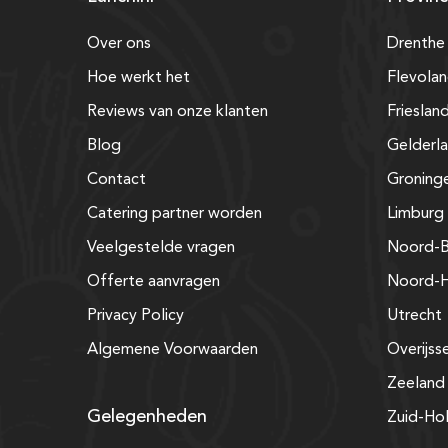
Over ons
Drenthe
Hoe werkt het
Flevola
Reviews van onze klanten
Frieslan
Blog
Gelderl
Contact
Groning
Catering partner worden
Limburg
Veelgestelde vragen
Noord-B
Offerte aanvragen
Noord-H
Privacy Policy
Utrecht
Algemene Voorwaarden
Overijss
Zeeland
Gelegenheden
Zuid-Ho