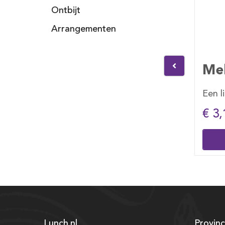
Ontbijt
Arrangementen
1 lt
Melk 1 lt
Fa
ange
Een liter pak melk
Ver
€ 3,10
€ 
Bestellen
Lunch.nl
Provinc