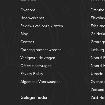
Over ons
Drenthe
Hoe werkt het
Flevola
Reviews van onze klanten
Frieslan
Blog
Gelderl
Contact
Groning
Catering partner worden
Limburg
Veelgestelde vragen
Noord-B
Offerte aanvragen
Noord-H
Privacy Policy
Utrecht
Algemene Voorwaarden
Overijss
Zeeland
Gelegenheden
Zuid-Ho