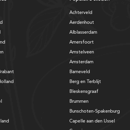
Achterveld
nd
Aerdenhout
d
Alblasserdam
and
Amersfoort
en
Amstelveen
Amsterdam
rabant
Barneveld
olland
Berg en Terblijt
Bleskensgraaf
el
Brummen
Bunschoten-Spakenburg
lland
Capelle aan den IJssel