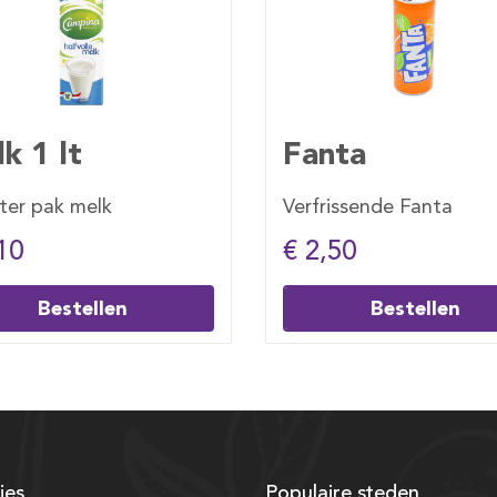
nta
Sprite
frissende Fanta
Verfrissende Sprite
2,50
€ 2,50
Bestellen
Bestellen
ies
Populaire steden