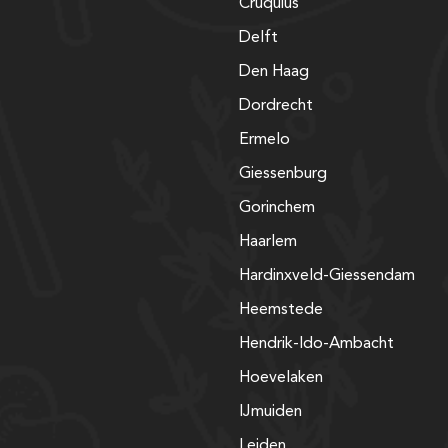
Cruquius
Delft
Den Haag
Dordrecht
Ermelo
Giessenburg
Gorinchem
Haarlem
Hardinxveld-Giessendam
Heemstede
Hendrik-Ido-Ambacht
Hoevelaken
IJmuiden
Leiden