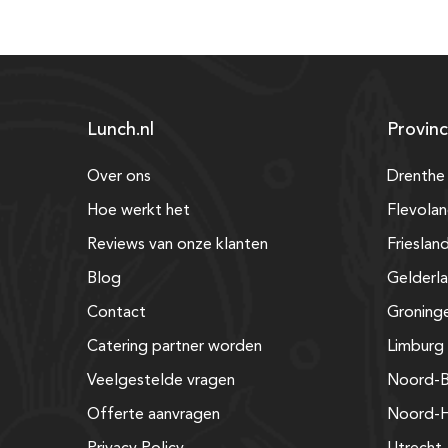
Lunch.nl
Provinc
Over ons
Drenthe
Hoe werkt het
Flevola
Reviews van onze klanten
Frieslan
Blog
Gelderl
Contact
Groning
Catering partner worden
Limburg
Veelgestelde vragen
Noord-B
Offerte aanvragen
Noord-H