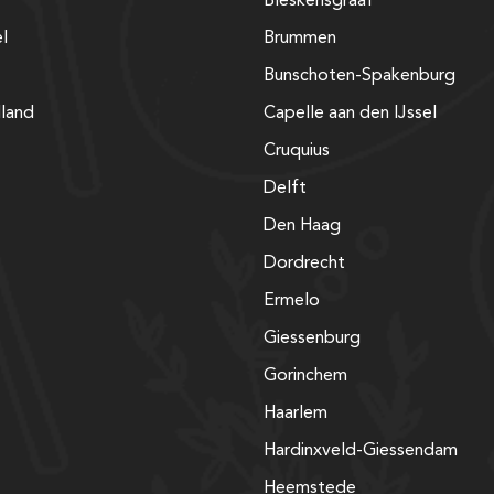
Bleskensgraaf
el
Brummen
Bunschoten-Spakenburg
lland
Capelle aan den IJssel
Cruquius
Delft
Den Haag
Dordrecht
Ermelo
Giessenburg
Gorinchem
Haarlem
Hardinxveld-Giessendam
Heemstede