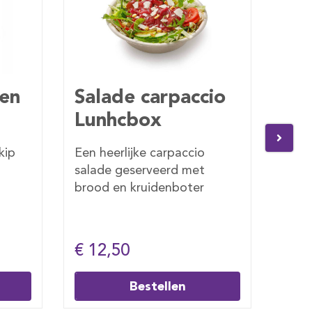
io
Salade tonijn
Sa
za
Een heerlijke tonijn salade
Een 
geserveerd met brood en
sala
kruidenboter
broo
€ 12,00
€ 1
Bestellen