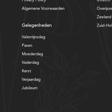
Privacy Policy
Utrecht
Algemene Voorwaarden
Overijss
Zeeland
Gelegenheden
Zuid-Ho
Valentijnsdag
Pasen
Moederdag
Vaderdag
Kerst
Verjaardag
Jubileum