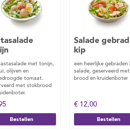
ade gebraden
Salade carpacc
Lunhcbox
eerlijke gebraden kip
Een heerlijke carpaccio
e, geserveerd met
salade geserveerd met
 en kruidenboter
brood en kruidenboter
2,00
€ 12,50
Bestellen
Bestellen