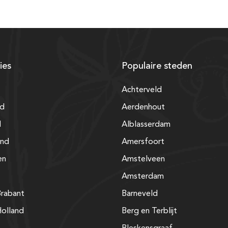
ies
Populaire steden
Achterveld
nd
Aerdenhout
d
Alblasserdam
and
Amersfoort
en
Amstelveen
Amsterdam
rabant
Barneveld
olland
Berg en Terblijt