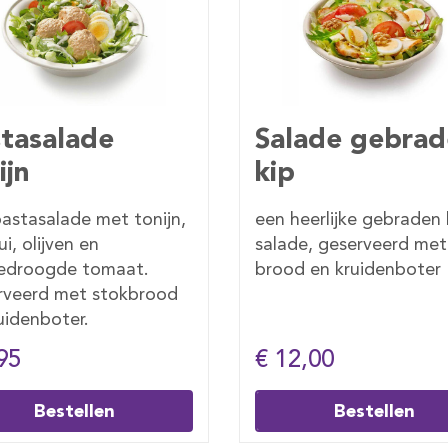
ade gebraden
Salade carpacc
Lunhcbox
eerlijke gebraden kip
Een heerlijke carpaccio
e, geserveerd met
salade geserveerd met
 en kruidenboter
brood en kruidenboter
2,00
€ 12,50
Bestellen
Bestellen