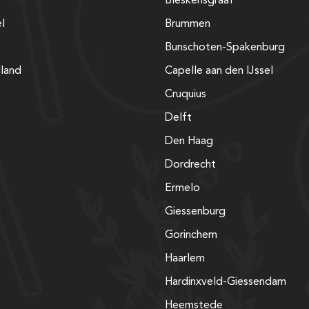
Bleskensgraaf
el
Brummen
Bunschoten-Spakenburg
lland
Capelle aan den IJssel
Cruquius
Delft
Den Haag
Dordrecht
Ermelo
Giessenburg
Gorinchem
Haarlem
Hardinxveld-Giessendam
Heemstede