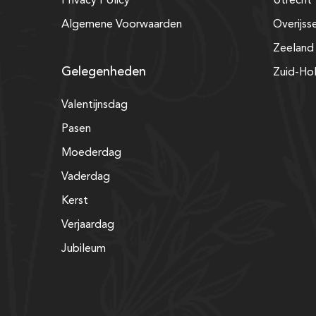
Privacy Policy
Utrecht
Algemene Voorwaarden
Overijss
Zeeland
Gelegenheden
Zuid-Ho
Valentijnsdag
Pasen
Moederdag
Vaderdag
Kerst
Verjaardag
Jubileum