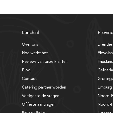
Lunch.nl
Provinc
Over ons
Drenthe
Hoe werkt het
Flevola
Reviews van onze klanten
Frieslan
Blog
Gelderl
Contact
Groning
Catering partner worden
Limburg
Veelgestelde vragen
Noord-B
Offerte aanvragen
Noord-H