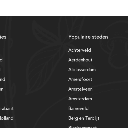
ies
Populaire steden
Achterveld
nd
Aerdenhout
d
Alblasserdam
and
Amersfoort
en
Amstelveen
Amsterdam
rabant
Barneveld
olland
Berg en Terblijt