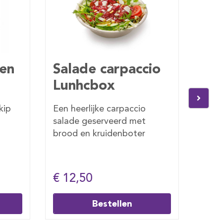
io
Salade tonijn
Sa
za
Een heerlijke tonijn salade
Een 
geserveerd met brood en
sala
kruidenboter
broo
€ 12,00
€ 1
Bestellen