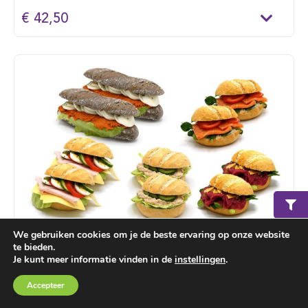
€ 42,50
We gebruiken cookies om je de beste ervaring op onze website
te bieden.
Lunch schaal hard (met drank)
Je kunt meer informatie vinden in de
instellingen
.
15 stuks vers gebakken harde broodjes (pyramide
Winkelmand
€ 0,00
Accepteer
waldkorn, ciabatta, kampioentjes & boerenbollen)