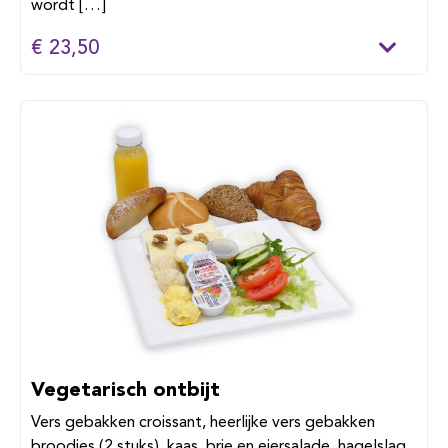
wordt […]
€ 23,50
Vegetarisch ontbijt
Vers gebakken croissant, heerlijke vers gebakken
broodjes (2 stuks), kaas, brie en eiersalade, hagelslag,