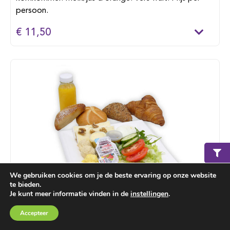
persoon.
€ 11,50
We gebruiken cookies om je de beste ervaring op onze website
te bieden.
Je kunt meer informatie vinden in de
instellingen
.
Lunch de luxe
Winkelmand
€ 0,00
Accepteer
Luxe harde broodjes (2 p.p.) belegd met brie, Goudse