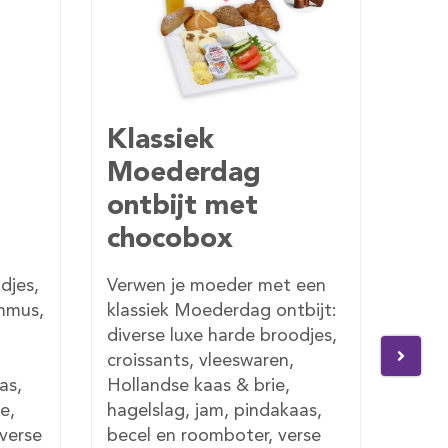
Vegetarisch
Ch
Moederdag
Mo
ontbijt met
on
chocobox
ch
een
Een vegetarisch Moederdag
Een 
bijt:
ontbijtje met een vers
ontb
djes,
gebakken croissant, 2
geba
heerlijke vers gebakken
geba
broodjes, kaas, brie,
Cava
as,
eiersalade, hagelslag, jam,
kaas
rse
pindakaas, becel,
hage