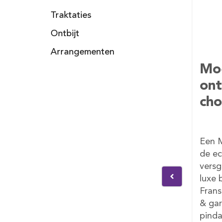
Traktaties
Ontbijt
Arrangementen
ag
Moederdag vis
Veg
ontbijt met
chocobox
bijt
Een Moederdag ontbijt voor
Diver
, 2x
de echte visliefhebber:
heerl
djes,
versgebakken croissant, 2x
vegan
ookte
luxe broodjes, Hollandse &
vegan
ns,
Franse kaas, gerookte zalm
hagel
jam,
& garnalen, hagelslag, jam,
becel
pindakaas, becel,
zakje