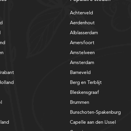
Achterveld
nd
Aerdenhout
d
Alblasserdam
and
Amersfoort
en
Amstelveen
Amsterdam
rabant
Barneveld
olland
Berg en Terblijt
Bleskensgraaf
el
Brummen
Bunschoten-Spakenburg
lland
Capelle aan den IJssel