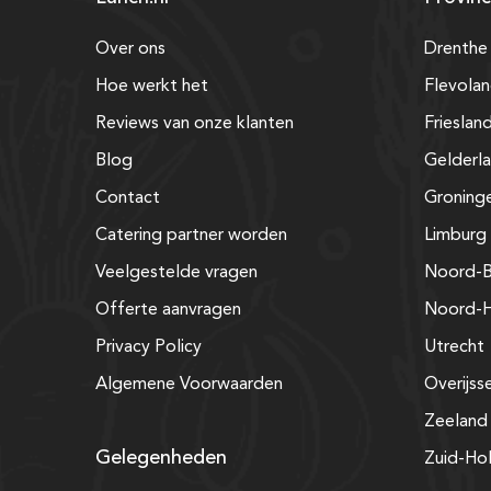
Over ons
Drenthe
Hoe werkt het
Flevola
Reviews van onze klanten
Frieslan
Blog
Gelderl
Contact
Groning
Catering partner worden
Limburg
Veelgestelde vragen
Noord-B
Offerte aanvragen
Noord-H
Privacy Policy
Utrecht
Algemene Voorwaarden
Overijss
Zeeland
Gelegenheden
Zuid-Ho