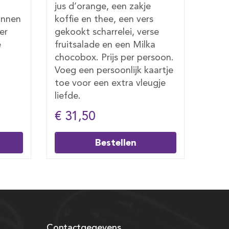
roomboter, een zakje koffie
bece
s
en thee, verse jus d’orange,
koffi
se
een gekookt scharrelei,
d’or
a
verse fruitsalade en een
schar
soon.
Milka chocobox. Prijs per
en e
artje
persoon. Voeg een
per 
gje
persoonlijk kaartje toe voor
pers
een extra vleugje liefde.
een e
€ 27,50
€ 4
Bestellen
Contactgegevens