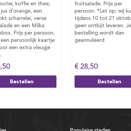
salade. Prijs per
jus d’orange, een zakje
on. *Let op: wij kunnen
koffie en thee, een ver
ns 10 tot 21 oktober
gekookt scharrelei, ver
ontbijt leveren. Je
fruitsalade en een Milk
lling wordt dan
chocobox. Prijs per per
nuleerd
Voeg een persoonlijk ka
toe voor een extra vleu
liefde.
8,50
€ 31,50
Bestellen
Bestellen
ies
Populaire steden