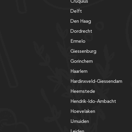
Cruquius
Delft
Den Haag
Dordrecht
Ermelo
Giessenburg
Gorinchem
Haarlem
Hardinxveld-Giessendam
Heemstede
Hendrik-Ido-Ambacht
Hoevelaken
IJmuiden
Leiden