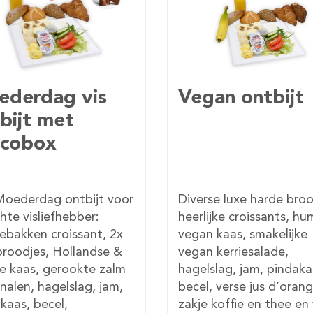
an ontbijt
Klassiek
Moederdag
ontbijt met
chocobox
se luxe harde broodjes,
Verwen je moeder met 
ijke croissants, hummus,
klassiek Moederdag ont
 kaas, smakelijke
diverse luxe harde broo
 kerriesalade,
croissants, vleeswaren,
slag, jam, pindakaas,
Hollandse kaas & brie,
, verse jus d’orange,
hagelslag, jam, pindaka
 koffie en thee en verse
becel en roomboter, ve