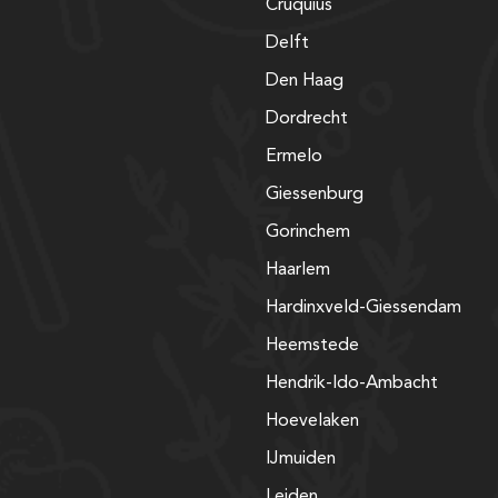
Cruquius
Delft
Den Haag
Dordrecht
Ermelo
Giessenburg
Gorinchem
Haarlem
Hardinxveld-Giessendam
Heemstede
Hendrik-Ido-Ambacht
Hoevelaken
IJmuiden
Leiden