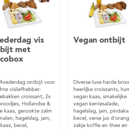
an ontbijt
Klassiek
Moederdag
ontbijt met
chocobox
se luxe harde broodjes,
Verwen je moeder met 
ijke croissants, hummus,
klassiek Moederdag ont
 kaas, smakelijke
diverse luxe harde broo
 kerriesalade,
croissants, vleeswaren,
slag, jam, pindakaas,
Hollandse kaas & brie,
, verse jus d’orange,
hagelslag, jam, pindaka
 koffie en thee en verse
becel en roomboter, ve