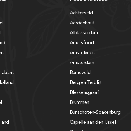
Achterveld
nd
Aerdenhout
d
Alblasserdam
and
Amersfoort
en
Amstelveen
Amsterdam
rabant
Barneveld
olland
Berg en Terblijt
Bleskensgraaf
el
Brummen
Bunschoten-Spakenburg
lland
Capelle aan den IJssel