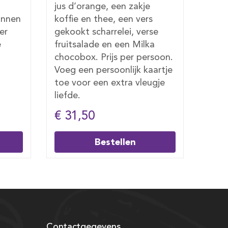
roomboter, een zakje koffie
bece
en thee, verse jus d’orange,
koffi
se
een gekookt scharrelei,
d’or
a
verse fruitsalade en een
schar
soon.
Milka chocobox. Prijs per
en e
artje
persoon. Voeg een
per 
gje
persoonlijk kaartje toe voor
perso
een extra vleugje liefde.
een e
€ 27,50
€ 4
Bestellen
Contactgegevens