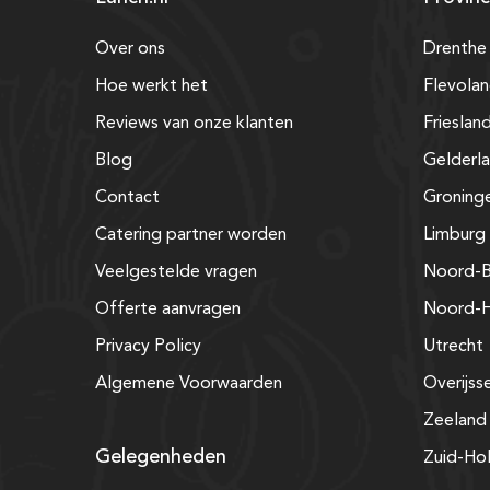
Over ons
Drenthe
Hoe werkt het
Flevola
Reviews van onze klanten
Frieslan
Blog
Gelderl
Contact
Groning
Catering partner worden
Limburg
Veelgestelde vragen
Noord-B
Offerte aanvragen
Noord-H
Privacy Policy
Utrecht
Algemene Voorwaarden
Overijss
Zeeland
Gelegenheden
Zuid-Ho