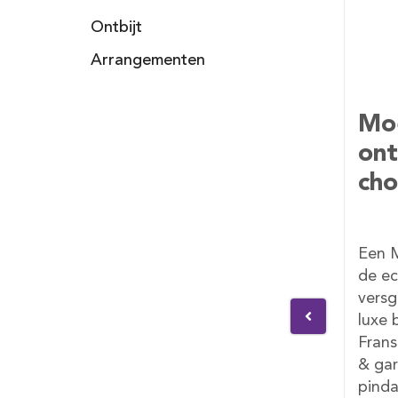
Ontbijt
Arrangementen
ag
Moederdag vis
Veg
ontbijt met
chocobox
bijt
Een Moederdag ontbijt voor
Diver
, 2x
de echte visliefhebber:
heerl
djes,
versgebakken croissant, 2x
vegan
ookte
luxe broodjes, Hollandse &
vegan
ns,
Franse kaas, gerookte zalm
hagel
jam,
& garnalen, hagelslag, jam,
becel
pindakaas, becel,
zakje