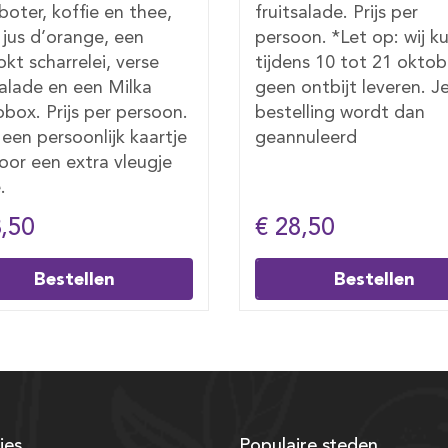
alade. Prijs per
jus d’orange, een zakje
on. *Let op: wij kunnen
koffie en thee, een vers
ns 10 tot 21 oktober
gekookt scharrelei, ver
ontbijt leveren. Je
fruitsalade en een Milk
lling wordt dan
chocobox. Prijs per per
nuleerd
Voeg een persoonlijk ka
toe voor een extra vleu
liefde.
8,50
€ 31,50
Bestellen
Bestellen
ies
Populaire steden