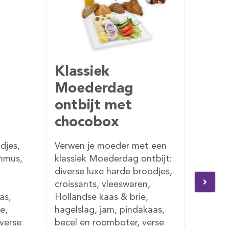
Vegetarisch
Ch
Moederdag
Mo
ontbijt met
on
chocobox
ch
een
Een vegetarisch Moederdag
Een 
bijt:
ontbijtje met een vers
ontb
djes,
gebakken croissant, 2
geba
heerlijke vers gebakken
geba
broodjes, kaas, brie,
Cava
as,
eiersalade, hagelslag, jam,
kaas
rse
pindakaas, becel,
hage