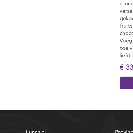
 en
roomboter, koffie en thee,
fruits
,
verse jus d’orange, een
perso
e
gekookt scharrelei, verse
tijde
fruitsalade en een Milka
geen 
soon.
chocobox. Prijs per persoon.
beste
artje
Voeg een persoonlijk kaartje
gean
gje
toe voor een extra vleugje
liefde.
€ 33,50
€ 2
Bestellen
Lunch.nl
Provinc